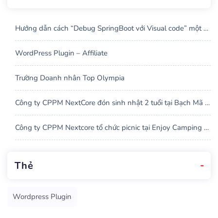
Hướng dẫn cách “Debug SpringBoot với Visual code” một 
cách dễ dàng
WordPress Plugin – Affiliate
Trường Doanh nhân Top Olympia
Công ty CPPM NextCore đón sinh nhật 2 tuổi tại Bạch Mã 
Village ở tỉnh Thừa Thiên Huế
Công ty CPPM Nextcore tổ chức picnic tại Enjoy Camping 
Hòa Bắc, Đà Nẵng
Thẻ
Wordpress Plugin